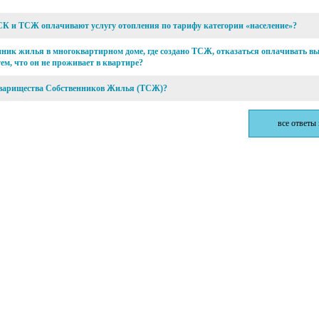
К и ТСЖ оплачивают услугу отопления по тарифу категории «население»?
нник жилья в многоквартирном доме, где создано ТСЖ, отказаться оплачивать в
тем, что он не проживает в квартире?
оварищества Собственников Жилья (ТСЖ)?
все ответы