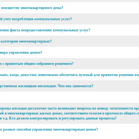
у имуществу многоквартирного дома?
ой учет потребления коммунальных услуг?
ления факта непредоставления коммунальных услуг?
к категории многоквартирных?
овора управления домом?
сен с принятым общим собранием решением?
учаях, когда, допустим, невозможно обеспечить нужный для принятия решения к
дарственная жилищная инспекция. Чем она занимается?
тороны жильцов достаточно часто возникают вопросы по поводу легитимности пр
ий в многоквартирных жилых домах, соответствием голосов в протоколе общего 
и т.д. Кто должен контролировать и регулировать данные процессы?
е разных способов управления многоквартирным домом?