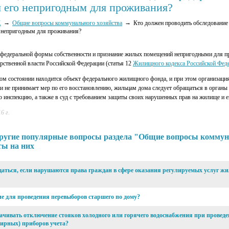
я его непригодным для проживания?
Х
Общие вопросы коммунального хозяйства
Кто должен проводить обследование
о непригодным для проживания?
федеральной формы собственности и признание жилых помещений непригодными для п
рственной власти Российской Федерации (статья 12
Жилищного кодекса Российской Фед
ом состоянии находится объект федерального жилищного фонда, и при этом организация
ни не принимает мер по его восстановлению, жильцам дома следует обращаться в орган
инспекцию, а также в суд с требованием защиты своих нарушенных прав на жилище и ег
6 г.
ругие популярные вопросы раздела "Общие вопросы коммун
ты на них
ащаться, если нарушаются права граждан в сфере оказания регулируемых услуг 
ие для проведения перевыборов старшего по дому?
чивать отключение стояков холодного или горячего водоснабжения при проведе
ирных) приборов учета?