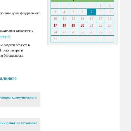
1
2
3
4
5
6
7
8
9
 жилого дома федерального
10
11
12
13
14
15
16
17
18
19
20
21
22
23
роживания относятся к
24
25
26
27
28
29
30
ерации
).
31
-владелец объекта в
ы Прокуратуры и
о безопасность.
ального
жилищно-коммунального
нии работ по установке