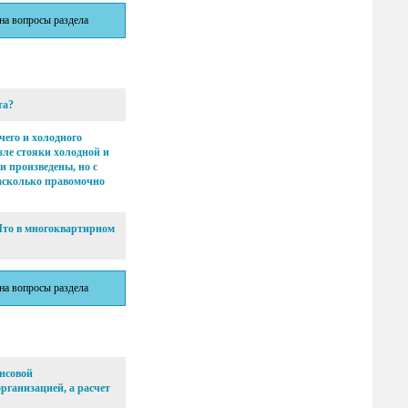
 на вопросы раздела
та?
чего и холодного
зле стояки холодной и
и произведены, но с
асколько правомочно
 Что в многоквартирном
 на вопросы раздела
нсовой
рганизацией, а расчет