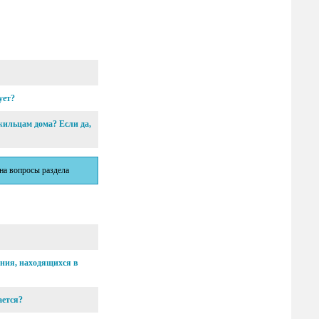
ует?
 жильцам дома? Если да,
 на вопросы раздела
ания, находящихся в
ается?