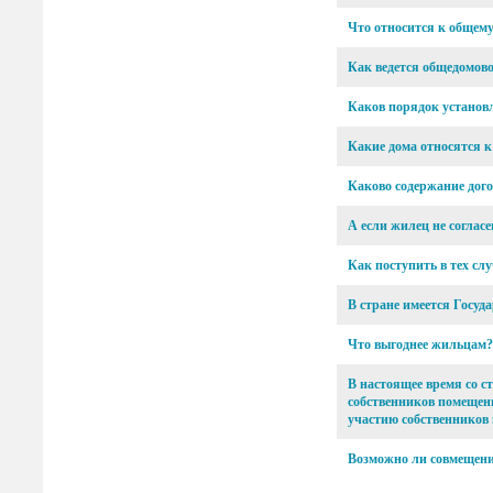
Что относится к общем
Как ведется общедомов
Каков порядок установ
Какие дома относятся 
Каково содержание дог
А если жилец не согла
Как поступить в тех сл
В стране имеется Госу
Что выгоднее жильцам?
В настоящее время со с
собственников помещен
участию собственников 
Возможно ли совмещени