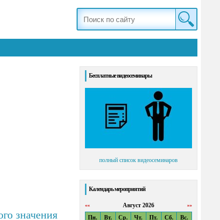
Бесплатные видеосеминары
полный список видеосеминаров
Календарь мероприятий
Август 2026
««
»»
ого значения
Пн.
Вт.
Ср.
Чт.
Пт.
Сб.
Вс.