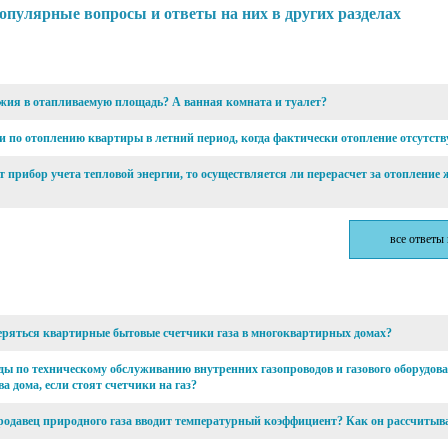
опулярные вопросы и ответы на них в других разделах
джия в отапливаемую площадь? А ванная комната и туалет?
 по отоплению квартиры в летний период, когда фактически отопление отсутств
т прибор учета тепловой энергии, то осуществляется ли перерасчет за отопление
все ответы
веряться квартирные бытовые счетчики газа в многоквартирных домах?
ды по техническому обслуживанию внутренних газопроводов и газового оборудов
а дома, если стоят счетчики на газ?
родавец природного газа вводит температурный коэффициент? Как он рассчитыв