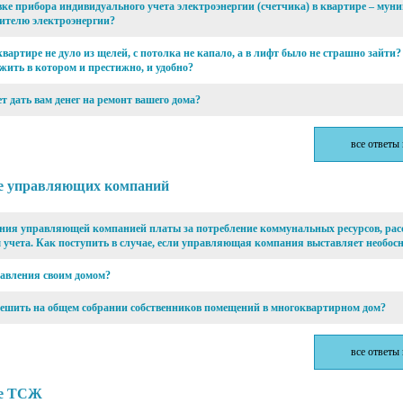
ке прибора индивидуального учета электроэнергии (счетчика) в квартире – мун
ителю электроэнергии?
квартире не дуло из щелей, с потолка не капало, а в лифт было не страшно зайти
жить в котором и престижно, и удобно?
т дать вам денег на ремонт вашего дома?
все ответы
те управляющих компаний
ния управляющей компанией платы за потребление коммунальных ресурсов, рас
учета. Как поступить в случае, если управляющая компания выставляет необо
равления своим домом?
ешить на общем собрании собственников помещений в многоквартирном дом?
все ответы
те ТСЖ