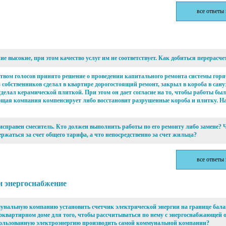
все ответы
е высокие, при этом качество услуг им не соответствует. Как добиться перерасче
вом голосов принято решение о проведении капитального ремонта системы горя
 собственников сделал в квартире дорогостоящий ремонт, закрыл в короба в сану
тделал керамической плиткой. При этом он дает согласие на то, чтобы работы был
ющая компания компенсирует либо восстановит разрушенные короба и плитку. Н
 исправен смеситель. Кто должен выполнить работы по его ремонту либо замене?
ржаться за счет общего тарифа, а что непосредственно за счет жильца?
все ответы
 энергоснабжение
унальную компанию установить счетчик электрической энергии на границе бала
квартирном доме для того, чтобы рассчитываться по нему с энергоснабжающей о
пользованную электроэнергию производить самой коммунальной компании?