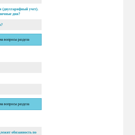
я (двухтарифный учет).
дничные дни?
ю?
 на вопросы раздела
 на вопросы раздела
длежит обязанность по