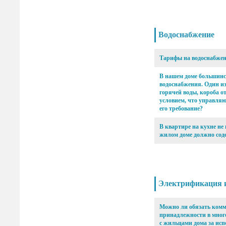
Водоснабжение
Тарифы на водоснабжени
В нашем доме большинст
водоснабжения. Один из
горячей воды, короба о
условием, что управля
его требование?
В квартире на кухне не
жилом доме должно соде
Электрификация и
Можно ли обязать комм
принадлежности в много
с жильцами дома за ис