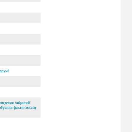
ворум?
оведения собраний
собрания фактическому