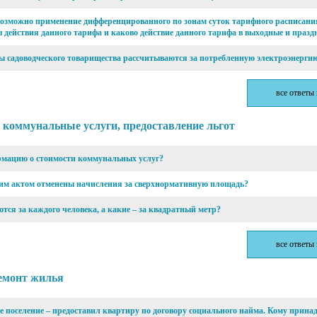
возможно применение дифференцированного по зонам суток тарифного расписани
действия данного тарифа и каково действие данного тарифа в выходные и праз
ы садоводческого товарищества рассчитываются за потребленную электроэнерги
все ответы
и коммунальные услуги, предоставление льгот
рмацию о стоимости коммунальных услуг?
ким актом отменены начисления за сверхнормативную площадь?
тся за каждого человека, а какие – за квадратный метр?
все ответы
емонт жилья
е поселение – предоставил квартиру по договору социального найма. Кому прина