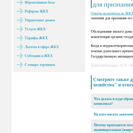
Нормативная база
для признани
Реформа ЖКХ
Ответы на вопросы по ЖК
значения для признания ег
Управление домом
Услуги ЖКХ
Обследование жилого дома 
компетенции органов госуда
Тарифы ЖКХ
Когда в неудовлетворительн
Льготы в сфере ЖКХ
течение длительного време
Субсидии в ЖКХ
Государственную жилищную 
Словарь терминов
Дата публикации: 12.11.201
Смотрите также д
хозяйства" и отве
Что делать и куда обр
комплекса?
На кого писать заявлен
Почему приходится опла
индивидуальных (кварт