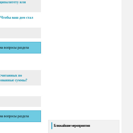
иципалитету или
? Чтобы ваш дом стал
 на вопросы раздела
считанных по
снованные суммы?
 на вопросы раздела
Ближайшие мероприятия