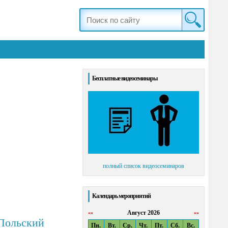
Бесплатные видеосеминары
полный список видеосеминаров
Календарь мероприятий
Август 2026
««
»»
-Польский
Пн.
Вт.
Ср.
Чт.
Пт.
Сб.
Вс.