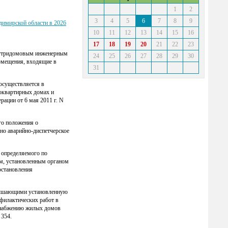
1
2
3
4
5
6
7
8
9
димирской области в 2026
10
11
12
13
14
15
16
17
18
19
20
21
22
23
внутридомовым инженерным
24
25
26
27
28
29
30
омещения, входящие в
31
осуществляется в
оквартирных домах и
ации от 6 мая 2011 г. N
го положения о
но аварийно-диспетчерское
 определяемого по
ам, установленным органом
остановления
евышающими установленную
филактических работ в
оснабжению жилых домов
 354.