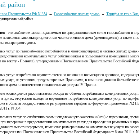
ый район
нию Правительства РФ N 354
Газоснабжение жилых домов
Тарифы на газ в Вла
униципальный район
мов
- это снабжение газом, подаваемым по централизованным сетям газоснабжения и 
е помещения многоквартирного или частного жилого дома (домовладения), а также в п
ногоквартирного дома.
ых услуг по газоснабжению потребителям в многоквартирных и частных жилых домах 
предоставления коммунальных услуг собственникам и пользователям помещений в мног
 по тексту - Правила), утвержденными Постановлением Правительства Российской Федер
ых услуг потребителю осуществляется на основании возмездного договора, содержаще
ых услуг, на условиях, предусмотренных Правилами, в том числе должно быть обеспече
ного дома в соответствии с положениями раздела IV Правил.
ение жилых домов рассчитывается исходя из объема потребляемых коммунальных услуг,
, а при их отсутствии исходя из нормативов потребления коммунальных услуг по тариф
иона в области государственного регулирования тарифов по формулам приложения N2 П
2011 г. N 354.
альных услуг по снабжению газом ненадлежащего качества и (или) с перерывами, пр
е при перерывах в предоставлении коммунальных услуг для проведения ремонтных и про
одолжительности перерывов, изменение размера платы за коммунальные услуги по газ
твержденными Постановлением Правительства Российской Федерации от 6 мая 2011 г. N