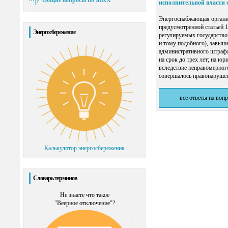
Общие вопросы по ЖКХ
исполнительной власти 
Энергоснабжающая организ
предусмотренной статьей 1
Энергосбережение
регулируемых государством
и тому подобного), завыше
административного штрафа
на срок до трех лет; на ю
вследствие неправомерного
совершалось правонарушени
все ответы на воп
Калькулятор энергосбережения
Словарь терминов
Не знаете что такое
"Веерное отключение"?