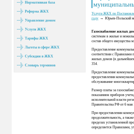
Нормативная база
муниципальн
Реформа ЖКХ
Услуги ЖКХ по Постановле
году
Юрьев-Польский м
Управление домом
Услуги ЖКХ
Газоснабжение жилых до
системам в жилые и нежилы
Тарифы ЖКХ
состав общего имущества м
Льготы в сфере ЖКХ
Предоставление коммунальн
соответствии с Правилами 
Субсидии в ЖКХ
жилых домов (в дальнейшем
354.
Словарь терминов
Предоставление коммунальн
предоставлении коммунальн
обслуживание многоквартир
Размер платы за газоснабж
показаниям приборов учета
исполнительной власти рег
Правительства РФ от 6 мая 
При предоставлении коммун
продолжительность, а такж
пределах установленной пр
определяется Правилами, у