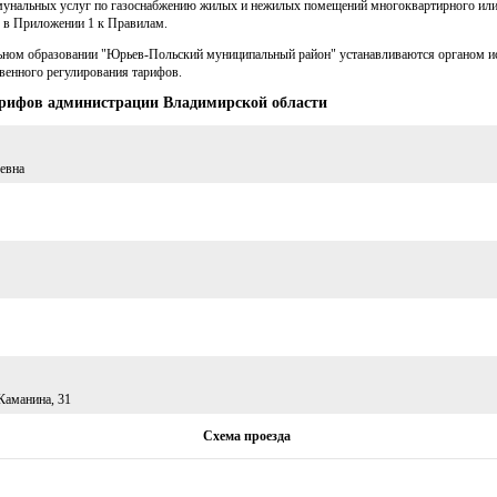
мунальных услуг по газоснабжению жилых и нежилых помещений многоквартирного или
 в Приложении 1 к Правилам.
ьном образовании "Юрьев-Польский муниципальный район" устанавливаются органом и
твенного регулирования тарифов.
арифов администрации Владимирской области
евна
 Каманина, 31
Схема проезда