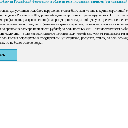
субъекта Российской Федерации в области регулирования тарифов (региональной
ация, допустившая подобное нарушение, может быть привлечена к административной о
4.6 кодекса Российской Федерации об административных правонарушениях. Статья гласи
 цен (тарифов, расценок, ставок) на продукцию, товары либо услуги, предельных цен (т
ние установленных надбавок (наценок) к ценам (тарифам, расценкам, ставкам) влечет н
 на граждан в размере пяти тысяч рублей; на должностных лиц – пятидесяти тысяч руб
ридических лиц – в двукратном размере излишне полученной выручки от реализации товар
 завышения регулируемых государством цен (тарифов, расценок, ставок) за весь период,
е, но не более одного года...
росы