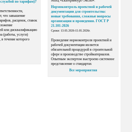
МВЦ «Екатеринбург-Экспо».
 службой по тарифам)?
Нормоконтроль проектной и рабочей
тветственности,
документации для строительства:
т, что завышение
новые требования, сложные вопросы
арифов, расценок, ставок
организации и проведения. ГОСТ Р
аложение
21.101-2026
лей или дисквалификацию
Сроки: 13.05.2026-15.05.2026г.
а (работы, услуги)
 в течение которого
Проведение нормоконтроля проектной и
рабочей документации является
обязательной процедурой в строительной
сфере и производстве стройматериалов.
Опытным экспертом выстроено системное
представление о стандартах
Все мероприятия