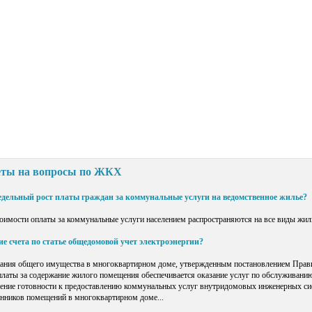
еты на вопросы по ЖКХ
едельный рост платы граждан за коммунальные услуги на ведомственное жилье?
оимости оплаты за коммунальные услуги населением распространяются на все виды жиль
е счета по статье общедомовой учет электроэнергии?
ания общего имущества в многоквартирном доме, утвержденным постановлением Прави
т платы за содержание жилого помещения обеспечивается оказание услуг по обслуживан
чение готовности к предоставлению коммунальных услуг внутридомовых инженерных си
нников помещений в многоквартирном доме...