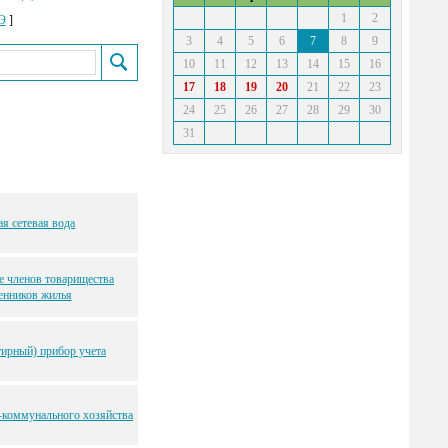
1
2
Э
]
3
4
5
6
7
8
9
10
11
12
13
14
15
16
17
18
19
20
21
22
23
24
25
26
27
28
29
30
31
я сетевая вода
е членов товарищества
енников жилья
ирный) прибор учета
коммунального хозяйства