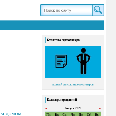
Бесплатные видеосеминары
полный список видеосеминаров
Календарь мероприятий
Август 2026
««
»»
ым домом
Пн.
Вт.
Ср.
Чт.
Пт.
Сб.
Вс.