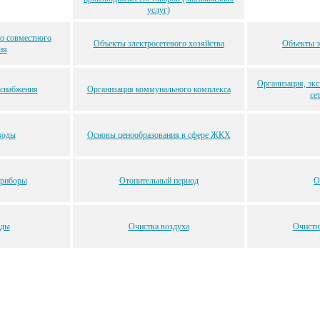
услуг)
о совместного
Объекты электросетевого хозяйства
Объекты э
ия
Организация, эк
оснабжения
Организация коммунального комплекса
се
воды
Основы ценообразования в сфере ЖКХ
приборы
Отопительный период
О
оды
Очистка воздуха
Очистн