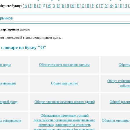
берите букву:
[
А
|
Б
|
В
|
Г
|
Д
|
Ж
|
З
|
И
|
К
|
Л
|
М
|
Н
|
О
|
П
|
Р
|
С
|
Т
|
У
|
Ф
|
Х
|
Ц
|
Ч
|
квартирным домом
ков помещений в многоквартирном доме.
 словаре на букву "О"
ие воды
Обеспеченность населения жильем
Обратна
Общее собрани
ганизации
Общее имущество
собств
ищный фонд
Общие плановые осмотры жилых зданий
Общий (кварт
Объективное изменение условий
деятельности организации коммунального
х товариществ
Объекты жилищно-
комплекса, влияющие на стоимость
производимых ею товаров (оказываемых