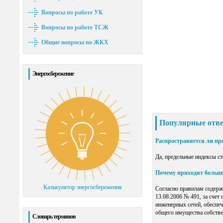
Вопросы по работе УК
Вопросы по работе ТСЖ
Общие вопросы по ЖКХ
Энергосбережение
Популярные отв
Распространяется ли пр
Да, предельные индексы ст
Почему приходят больши
Калькулятор энергосбережения
Согласно правилам содерж
13.08.2006 № 491, за сче
инженерных сетей, обеспе
общего имущества собстве
Словарь терминов