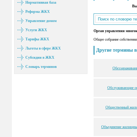
Нормативная база
Вы
Реформа ЖКХ
Управление домом
Услуги ЖКХ
Орган управления много
Тарифы ЖКХ
Общее собрание собственни
Льготы в сфере ЖКХ
Другие термины в
Субсидии в ЖКХ
Словарь терминов
Обеззараживан
Обслуживающие ор
Общественный жил
Объединение жилищны