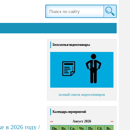
Бесплатные видеосеминары
полный список видеосеминаров
Календарь мероприятий
Август 2026
««
»»
 в 2026 году /
Пн.
Вт.
Ср.
Чт.
Пт.
Сб.
Вс.