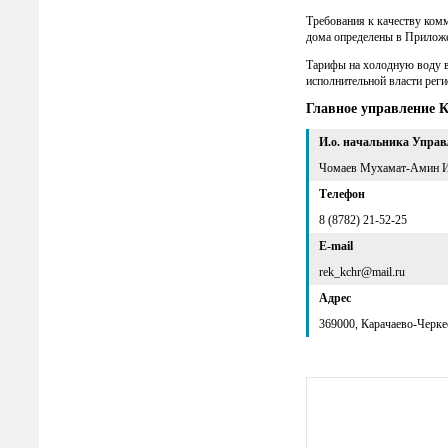
Требования к качеству ко
дома определены в Приложе
Тарифы на холодную воду 
исполнительной власти реги
Главное управление 
И.о. начальника Упра
Чомаев Мухамат-Амин 
Телефон
8 (8782) 21-52-25
E-mail
rek_kchr@mail.ru
Адрес
369000, Карачаево-Черкес