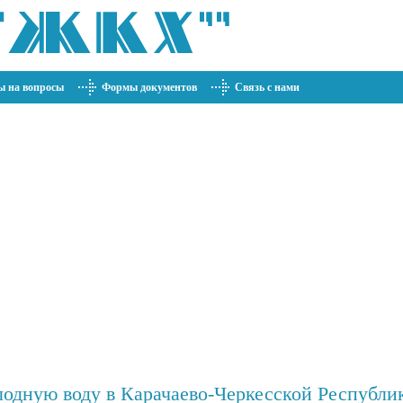
ы на вопросы
Формы документов
Связь с нами
одную воду в Карачаево-Черкесской Республике