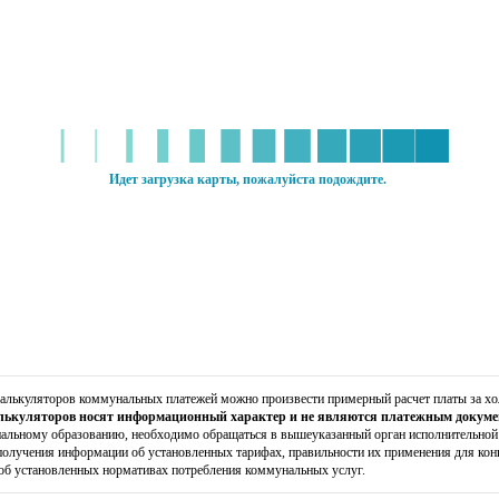
алькуляторов коммунальных платежей можно произвести примерный расчет платы за х
алькуляторов носят информационный характер и не являются платежным докум
льному образованию, необходимо обращаться в вышеуказанный орган исполнительной 
получения информации об установленных тарифах, правильности их применения для ко
об установленных нормативах потребления коммунальных услуг.