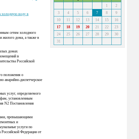
1
2
3
4
5
6
7
8
9
 холодную воду в
10
11
12
13
14
15
16
17
18
19
20
21
22
23
ванным сетям холодного
24
25
26
27
28
29
30
 жилого дома, а также в
31
илых домах
помещений в
ительства Российской
го положения о
но аварийно-диспетчерское
ных услуг, определяемого
рифам, установленным
ния N2 Постановления
ывами, превышающими
ремонтных и
мунальные услуги по
 Российской Федерации от