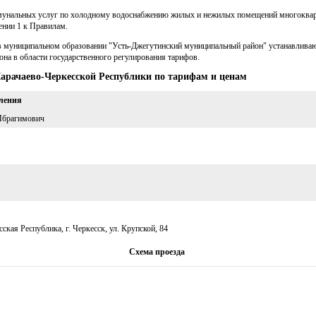
ммунальных услуг по холодному водоснабжению жилых и нежилых помещений многоквар
нии 1 к Правилам.
в муниципальном образовании "Усть-Джегутинский муниципальный район" устанавлива
она в области государственного регулирования тарифов.
Карачаево-Черкесской Республики по тарифам и ценам
вления
Ибрагимович
ская Республика, г. Черкесск, ул. Крупской, 84
Схема проезда