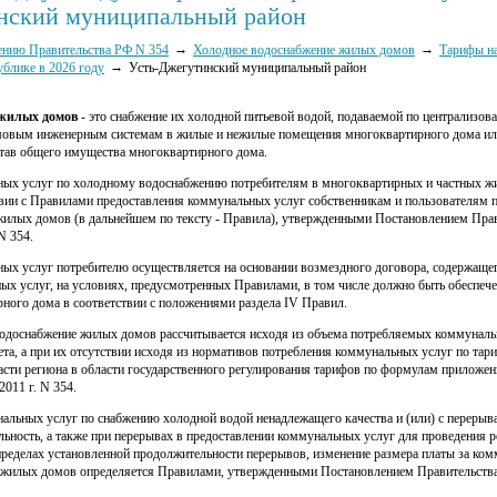
нский муниципальный район
нию Правительства РФ N 354
Холодное водоснабжение жилых домов
Тарифы на
ублике в 2026 году
Усть-Джегутинский муниципальный район
 жилых домов
- это снабжение их холодной питьевой водой, подаваемой по централизо
мовым инженерным системам в жилые и нежилые помещения многоквартирного дома или
тав общего имущества многоквартирного дома.
ных услуг по холодному водоснабжению потребителям в многоквартирных и частных ж
твии с Правилами предоставления коммунальных услуг собственникам и пользователям 
илых домов (в дальнейшем по тексту - Правила), утвержденными Постановлением Прав
N 354.
ых услуг потребителю осуществляется на основании возмездного договора, содержаще
ых услуг, на условиях, предусмотренных Правилами, в том числе должно быть обеспече
ного дома в соответствии с положениями раздела IV Правил.
водоснабжение жилых домов рассчитывается исходя из объема потребляемых коммуналь
ета, а при их отсутствии исходя из нормативов потребления коммунальных услуг по та
асти региона в области государственного регулирования тарифов по формулам приложе
2011 г. N 354.
альных услуг по снабжению холодной водой ненадлежащего качества и (или) с перер
ьность, а также при перерывах в предоставлении коммунальных услуг для проведения 
пределах установленной продолжительности перерывов, изменение размера платы за ком
жилых домов определяется Правилами, утвержденными Постановлением Правительства